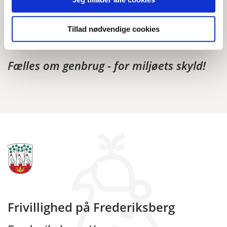
eller udgifterne til at aflevere affald og genbrug.
Miljøenheden kan kontaktes på telefon 3821 4086 eller
Tillad nødvendige cookies
via
affald@frederiksberg.dk
.
Fælles om genbrug - for miljøets skyld!
Frivillighed på Frederiksberg