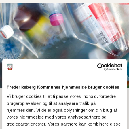
Frederiksberg Kommunes hjemmeside bruger cookies
Vi bruger cookies til at tilpasse vores indhold, forbedre
brugeroplevelsen og til at analysere trafik på
Print
Del
hjemmesiden. Vi deler også oplysninger om din brug af
vores hjemmeside med vores analysepartnere og
I skal sørge for, at man kan sortere affald til jeres
tredjepartstjenester. Vores partnere kan kombinere disse